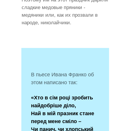
сладкие медовые пряники -
медяники или, как их прозвали в
народе, николайчики.
В пьесе Ивана Франко об
этом написано так:
«Хто в сім році зробить
найдобріше діло,
Най в мій празник стане
перед мене сміло –
Чи панич, чи хлопський